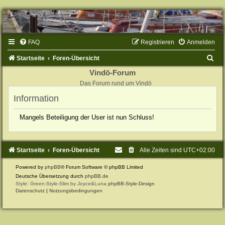
FAQ
Registrieren
Anmelden
S
Startseite
Foren-Übersicht
u
Vindö-Forum
Das Forum rund um Vindö
c
Information
h
e
Mangels Beteiligung der User ist nun Schluss!
Startseite
Foren-Übersicht
Alle Zeiten sind
UTC+02:00
Powered by
phpBB
® Forum Software © phpBB Limited
Deutsche Übersetzung durch
phpBB.de
Style: Green-Style-Slim by Joyce&Luna
phpBB-Style-Design
Datenschutz
|
Nutzungsbedingungen