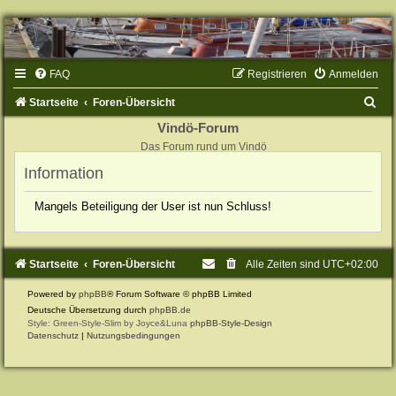
FAQ
Registrieren
Anmelden
S
Startseite
Foren-Übersicht
u
Vindö-Forum
Das Forum rund um Vindö
c
Information
h
e
Mangels Beteiligung der User ist nun Schluss!
Startseite
Foren-Übersicht
Alle Zeiten sind
UTC+02:00
Powered by
phpBB
® Forum Software © phpBB Limited
Deutsche Übersetzung durch
phpBB.de
Style: Green-Style-Slim by Joyce&Luna
phpBB-Style-Design
Datenschutz
|
Nutzungsbedingungen