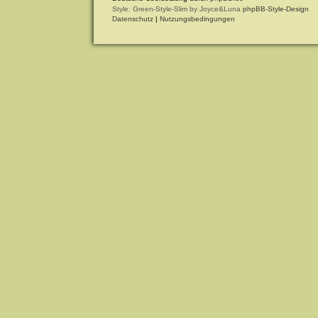
Style: Green-Style-Slim by Joyce&Luna
phpBB-Style-Design
Datenschutz
|
Nutzungsbedingungen