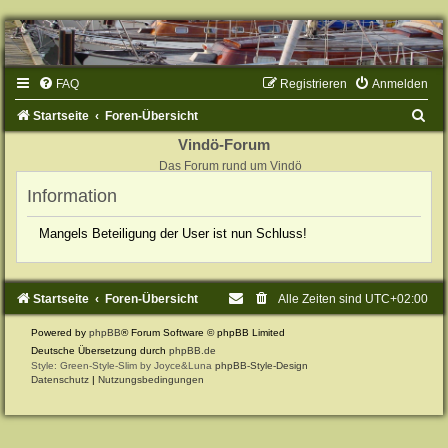
FAQ
Registrieren
Anmelden
S
Startseite
Foren-Übersicht
u
Vindö-Forum
Das Forum rund um Vindö
c
Information
h
e
Mangels Beteiligung der User ist nun Schluss!
Startseite
Foren-Übersicht
Alle Zeiten sind
UTC+02:00
Powered by
phpBB
® Forum Software © phpBB Limited
Deutsche Übersetzung durch
phpBB.de
Style: Green-Style-Slim by Joyce&Luna
phpBB-Style-Design
Datenschutz
|
Nutzungsbedingungen