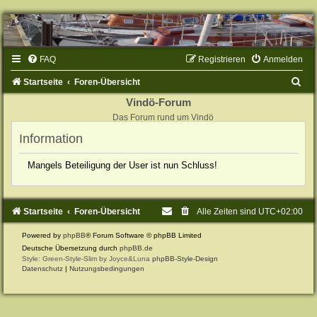
FAQ
Registrieren
Anmelden
S
Startseite
Foren-Übersicht
u
Vindö-Forum
Das Forum rund um Vindö
c
Information
h
e
Mangels Beteiligung der User ist nun Schluss!
Startseite
Foren-Übersicht
Alle Zeiten sind
UTC+02:00
Powered by
phpBB
® Forum Software © phpBB Limited
Deutsche Übersetzung durch
phpBB.de
Style: Green-Style-Slim by Joyce&Luna
phpBB-Style-Design
Datenschutz
|
Nutzungsbedingungen