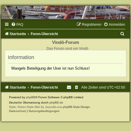
FAQ
Registrieren
Anmelden
S
Startseite
Foren-Übersicht
u
Vindö-Forum
Das Forum rund um Vindö
c
Information
h
e
Mangels Beteiligung der User ist nun Schluss!
Startseite
Foren-Übersicht
Alle Zeiten sind
UTC+02:00
Powered by
phpBB
® Forum Software © phpBB Limited
Deutsche Übersetzung durch
phpBB.de
Style: Green-Style-Slim by Joyce&Luna
phpBB-Style-Design
Datenschutz
|
Nutzungsbedingungen