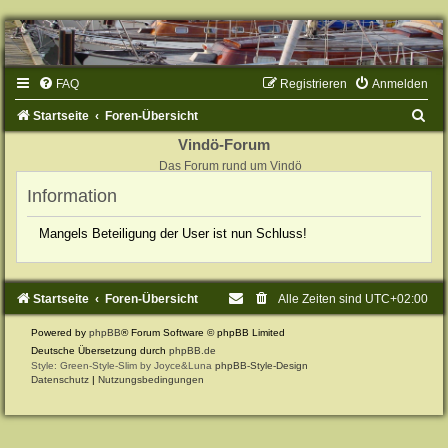
FAQ
Registrieren
Anmelden
S
Startseite
Foren-Übersicht
u
Vindö-Forum
Das Forum rund um Vindö
c
Information
h
e
Mangels Beteiligung der User ist nun Schluss!
Startseite
Foren-Übersicht
Alle Zeiten sind
UTC+02:00
Powered by
phpBB
® Forum Software © phpBB Limited
Deutsche Übersetzung durch
phpBB.de
Style: Green-Style-Slim by Joyce&Luna
phpBB-Style-Design
Datenschutz
|
Nutzungsbedingungen