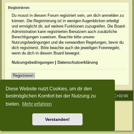
Registrieren
Du musst in diesem Forum registriert sein, um dich anmelden zu
können. Die Registrierung ist in wenigen Augenblicken erledigt
und ermöglicht dir, auf weitere Funktionen zuzugreifen. Die Board-
Administration kann registrierten Benutzern auch zusätzliche
Berechtigungen zuweisen. Beachte bitte unsere
Nutzungsbedingungen und die verwandten Regelungen, bevor du
dich registrierst. Bitte beachte auch die jeweiligen Forenregeln,
wenn du dich in diesem Board bewegst.
Nutzungsbedingungen
|
Datenschutzerklärung
Registrieren
Diese Website nutzt Cookies, um dir den
bestmöglichen Komfort bei der Nutzung zu
Startseite
Foren-Übersicht
Alle Zeiten sind
UTC+02:00
bieten.
Mehr erfahren
Powered by
phpBB
® Forum Software © phpBB Limited
Deutsche Übersetzung durch
phpBB.de
Style: Green-Style-Slim by Joyce&Luna
phpBB-Style-Design
Verstanden!
Datenschutz
|
Nutzungsbedingungen