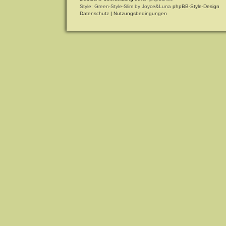
Style: Green-Style-Slim by Joyce&Luna
phpBB-Style-Design
Datenschutz
|
Nutzungsbedingungen