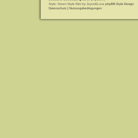
Style: Green-Style-Slim by Joyce&Luna
phpBB-Style-Design
Datenschutz
|
Nutzungsbedingungen