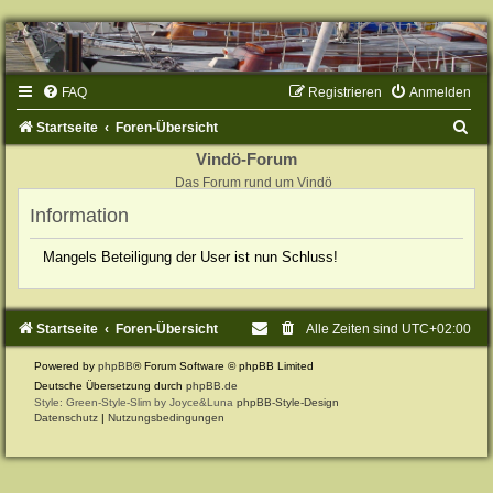
FAQ
Registrieren
Anmelden
S
Startseite
Foren-Übersicht
u
Vindö-Forum
Das Forum rund um Vindö
c
Information
h
e
Mangels Beteiligung der User ist nun Schluss!
Startseite
Foren-Übersicht
Alle Zeiten sind
UTC+02:00
Powered by
phpBB
® Forum Software © phpBB Limited
Deutsche Übersetzung durch
phpBB.de
Style: Green-Style-Slim by Joyce&Luna
phpBB-Style-Design
Datenschutz
|
Nutzungsbedingungen