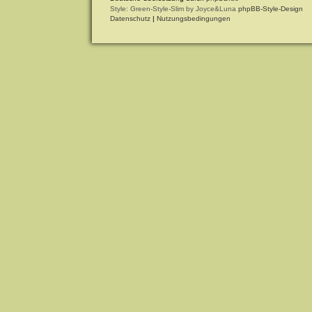
Style: Green-Style-Slim by Joyce&Luna
phpBB-Style-Design
Datenschutz
|
Nutzungsbedingungen