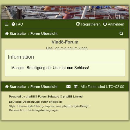
FAQ
Registrieren
Anmelden
S
Startseite
Foren-Übersicht
u
Vindö-Forum
Das Forum rund um Vindö
c
Information
h
e
Mangels Beteiligung der User ist nun Schluss!
Startseite
Foren-Übersicht
Alle Zeiten sind
UTC+02:00
Powered by
phpBB
® Forum Software © phpBB Limited
Deutsche Übersetzung durch
phpBB.de
Style: Green-Style-Slim by Joyce&Luna
phpBB-Style-Design
Datenschutz
|
Nutzungsbedingungen